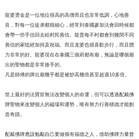
龍婆燙金是一位地位很高的高僧而且也非常低調，心地善
良，對每一位徒弟都很細心，經常到泰國參加法會回時候都
會帶一些手信回去給村民善信。龍普每不时都會到幾間不同
善信的家唸經加持及祝福。而且龙婆也很喜歡步行，而且體
力非常的好。龍婆現在在泰國三個府都有廟，無論是哪個廟
出的聖物都是非常搶手的。

凡是師傅的牌出廟幾乎都是被炒高幾倍甚至超過10多倍。

世上最好的法寶皆無法改變個人的命運，但可以透過配戴佛
牌聖物來改變個人的磁場和運勢，唯有努力行善積德才能創
造奇蹟。 

配戴佛牌應該勉勵自己要做個有福德之人，借助佛牌力量督