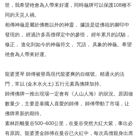
世，我希望衪會為人帶來好運，同時龜牌可以保護108種不
同的天災人禍。

相傳神龜是屬於佛教以外的神靈， 據說是從佛祖的腳印中
發現的， 經過許多高僧禪定中的參悟， 經年累月的試驗， 
修正， 進化到如今的神龜符文， 咒語， 具象的神龜。希望
衪會為人帶來好運。

龍婆燙琴 師傅被譽爲現代龍婆爽的自稱號。精通火的法
門，常以 (金木水火土) 五行元素爲佛牌加持。

師傅佛牌一推出現場一定會有《人山人海》的狀況。原因做
數量少，主要是泰國人喜愛的師傅， 師傅帶動了市場，让
佛牌界新的期待。

素林距離曼谷500~600公里，在曼谷突然大紅大紫，事出必
有原因。龍婆燙金師傅在曼谷已火紅中，每次高僧親身出席