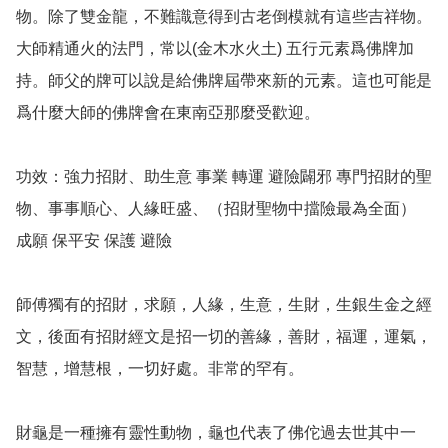
物。除了雙金龍，不難識意得到古老倒模就有這些吉祥物。

大師精通火的法門，常以(金木水火土) 五行元素爲佛牌加
持。師父的牌可以說是給佛牌屆帶來新的元素。這也可能是
爲什麼大師的佛牌會在東南亞那麼受歡迎。

功效：強力招財、助生意 事業 轉運 避險闢邪 專門招財的聖
物、事事順心、人緣旺盛、（招財聖物中擋險最為全面） 
成願 保平安 保護 避險

師傅獨有的招財，求願，人緣，生意，生財，生銀生金之經
文，後面有招財經文是招一切的善緣，善財，福運，運氣，
智慧，增慧根，一切好處。非常的罕有。

財龜是一種擁有靈性動物，龜也代表了佛佗過去世其中一