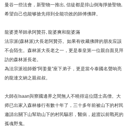
曼谷一些法會，新聖物一推出, 信徒都是排山倒海掙搶聖物, 
希望自己也能够搶先得到全能功效的師傅佛牌。

龍婆燙琴師承阿贊芬, 龍婆爽和龍婆滿

法宗派(森林派)大長老阿贊芬。如果有收藏佛牌的朋友应該
不会陌生。森林派大長老之一，更是泰皇第一位親自面見拜
訪的森林派長老。

為法宗派祖師爺“阿姜曼”座下弟子，更是當今泰國名聲响亮
的龍達文納之親叔叔。

大師在Isaan與寮國邊界之間無人不曉得這位隱士高僧。大
师已出家入森林修行有數十年了，三十多年前被山下的村民
邀請出關下山幫助山下的村民驅邪，醫病，超渡以前戰死的
孤魂野鬼。
