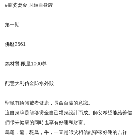
#龍婆燙金 財龜自身牌

第一期

佛歷2561

錫材質-限量1000尊

配意大利仿金防水外殼

聖龜有給佩戴者健康，長命百歲的意識。

這自身牌是龍婆燙金自己親身設計而成。師父希望能給善信
們帶來健康的同時也享有好運和財富。

烏龜，龍，駝鳥，牛，一直是師父相信能帶來好運的吉祥