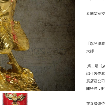
泰國皇室授
【旗開得勝
大師

 第二期《旗開得勝大鵬金翅鷹神》供奉型，大師是泰國唯一
認可製作鷹
震店震公司
開得勝，財
在泰國佩帶