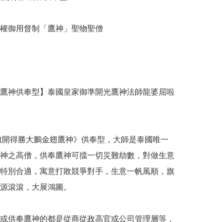
權御用督制「鷹神」聖物聖僧

鷹神供奉型】泰國皇家御準開光鷹神法師龍婆屈啦
神之高僧，供奉鷹神可擋一切災難劫數，對做生意
特別合適，寓意打敗競爭對手，生意一帆風順，旗
源滾滾，大展鴻圖。

或供奉鷹神的都是從商從政高官或公司管理層等，