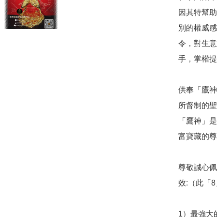
因其特幫助
別的權威感
令，對生意
手，掌權提
供奉「鷹神
所督制的聖
「鷹神」是‘
富寶藏的尊
尊敬誠心佩
效:（此「
1）最強大