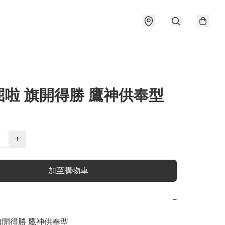
屈啦 旗開得勝 鷹神供奉型
+
加至購物車
−
旗開得勝 鷹神供奉型
