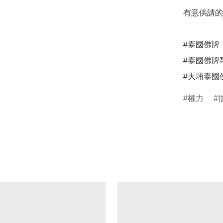
有意供請的及
#泰國佛牌

#泰國佛牌
#大埔泰國
權力