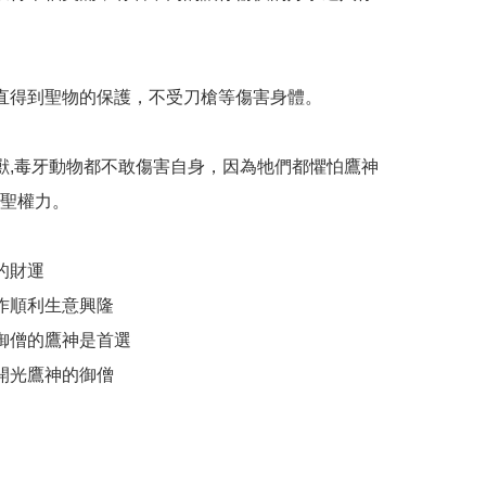
直得到聖物的保護，不受刀槍等傷害身體。

獸,毒牙動物都不敢傷害自身，因為牠們都懼怕鷹神
聖權力。

的財運

作順利生意興隆

御僧的鷹神是首選

開光鷹神的御僧
