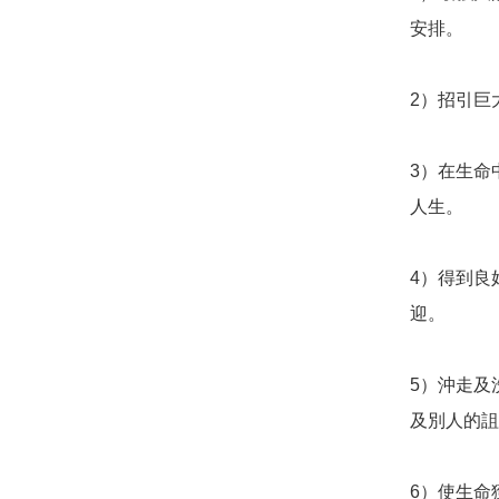
安排。

2）招引巨
3）在生命
人生。

4）得到良
迎。

5）沖走及
及別人的詛
6）使生命