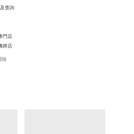
查詢 

專門店

佛牌店
擋險