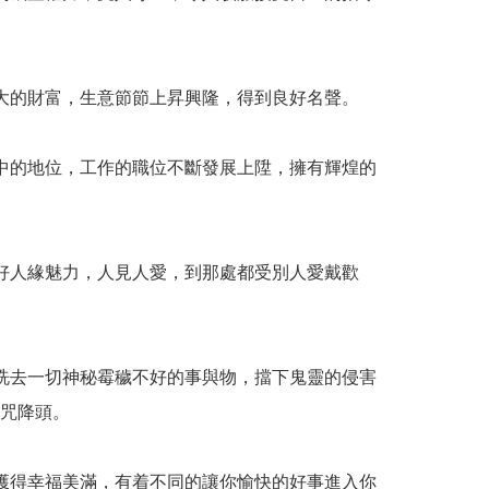
大的財富，生意節節上昇興隆，得到良好名聲。

中的地位，工作的職位不斷發展上陞，擁有輝煌的
好人緣魅力，人見人愛，到那處都受別人愛戴歡
洗去一切神秘霉穢不好的事與物，擋下鬼靈的侵害
咒降頭。

獲得幸福美滿，有着不同的讓你愉快的好事進入你