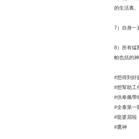
的生活裏。

7）自身一
8）所有猛
帕也括的神
#想得到好
#想幫助工
#供奉佩帶
#全泰第一
#龍婆屈啦

#鷹神
