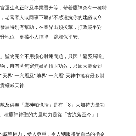
官運生意正財及事業晉升等，帶着鷹神會有一種特
，老闆客人或同事下屬都不感違抗你的建議或命
發展特別有幫助，在業界出類拔萃，打敗競爭對
升地位，更擋小人擋降，辟邪保平安。

」聖物完全不用擔心財運問題，只因「龍婆屈啦」
物，擁有著無窮無盡的招財功效，只因大鵬金翅
’天界‘’十六層及‘’地界‘’十六層‘’天神中擁有最多財
貴權威天神.

戴及供奉「鷹神帕也括」是有「8」大加持力量功
8」種鷹神神聖的力量助力是從「古流落至今」）

的威望權力，受人尊重，令人馴服接受自己的指令