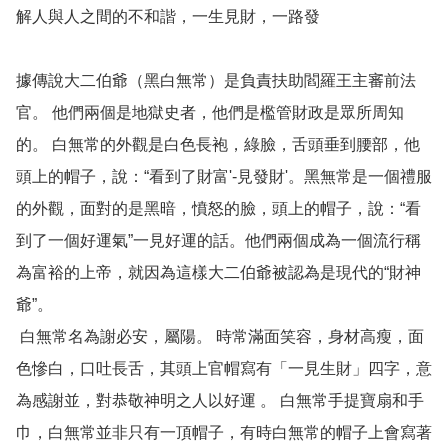
解人與人之間的不和諧，一生見財，一路發

據傳說大二伯爺（黑白無常）是負責扶助閻羅王主審前法
官。 他們兩個是地獄史者，他們是檻管財政是眾所周知
的。 白無常的外觀是白色長袍，綠臉，舌頭垂到腰部，他
頭上的帽子，說：“看到了財富'-見發財'。黑無常是一個禮服
的外觀，面對的是黑暗，憤怒的臉，頭上的帽子，說：“看
到了一個好運氣”一見好運的話。他們兩個成為一個流行稱
為富裕的上帝，就因為這樣大二伯爺被認為是現代的“財神
爺”。

 白無常名為謝必安，屬陽。 時常滿面笑容，身材高瘦，面
色慘白，口吐長舌，其頭上官帽寫有「一見生財」四字，意
為感謝並，對恭敬神明之人以好運 。 白無常手提寶扇和手
巾，白無常並非只有一頂帽子，有時白無常的帽子上會寫著