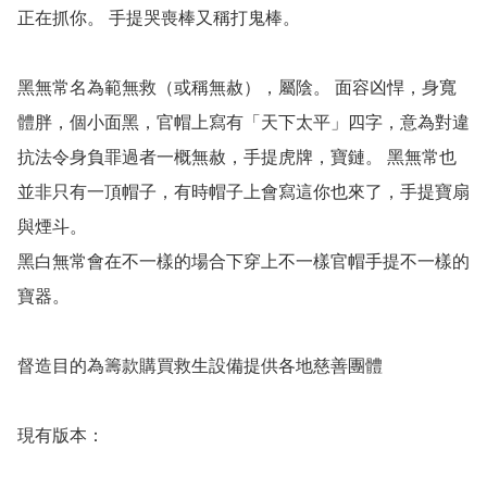
正在抓你。 手提哭喪棒又稱打鬼棒。

黑無常名為範無救（或稱無赦），屬陰。 面容凶悍，身寬
體胖，個小面黑，官帽上寫有「天下太平」四字，意為對違
抗法令身負罪過者一概無赦，手提虎牌，寶鏈。 黑無常也
並非只有一頂帽子，有時帽子上會寫這你也來了，手提寶扇
與煙斗。

黑白無常會在不一樣的場合下穿上不一樣官帽手提不一樣的
寶器。

督造目的為籌款購買救生設備提供各地慈善團體

現有版本：
