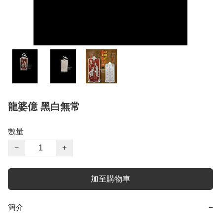
龍婆億 黑白無常
數量
−
+
加至購物車
簡介
−