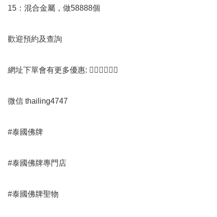
15：混合金屬，做58888個

歡迎預約及查詢

網址下單會有更多優惠: 👇🏻👇🏻👇🏻

微信 thailing4747

#泰國佛牌

#泰國佛牌專門店 

#泰國佛牌聖物
