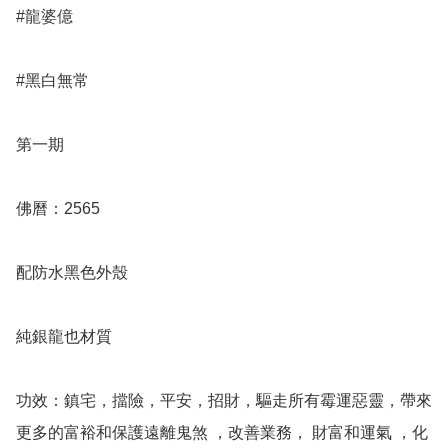
#龍婆億 

#黑白無常

第一期 

佛曆：2565

配防水黑色外殼

純銀龍也材質

功效：鎮宅，擋險，平安，招財，驅走所有霉運惡靈，帶來
更多的富裕和保護遠離鬼煞 ，改善業務， 財富和運氣 ，化