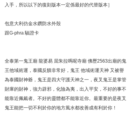
入手，所以以下的復刻版本一定係最好的代替版本］

包意大利仿金水鑽防水外殼

跟G-phra 驗證卡

全泰第一鬼王廟 龍婆易 屈朱拉嗎呢寺廟 佛歷2563出廟的鬼
王他域術運，泰國反饋非常好，鬼王 他域術運天神 又被譽
為泰國財神爺，鬼王是四大守護天神之一，夜叉鬼王是掌管
財庫的財神，強力辟邪，化險為夷，出入平安，不好的事不
能靠近佩戴者。不好的靈體都不能靠近你。最重要的是夜叉
鬼王能把一切不利於你的地方風水都改善成有利於你！
