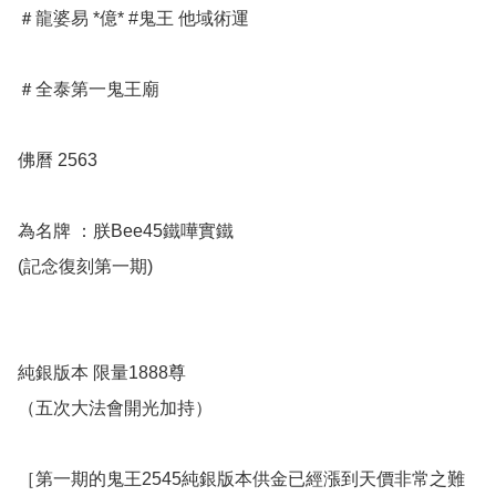
＃龍婆易 *億* #鬼王 他域術運

＃全泰第一鬼王廟 

佛曆 2563 

為名牌 ：朕Bee45鐵嘩實鐵

(記念復刻第一期)

純銀版本 限量1888尊

（五次大法會開光加持）

［第一期的鬼王2545純銀版本供金已經漲到天價非常之難