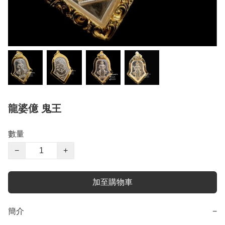
龍婆億 鬼王
數量
−
+
加至購物車
簡介
−