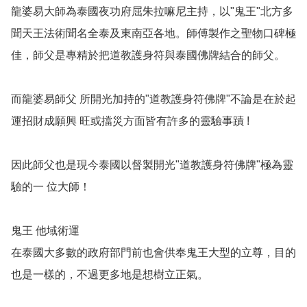
龍婆易大師為泰國夜功府屈朱拉嘛尼主持，以"鬼王"北方多
聞天王法術聞名全泰及東南亞各地。師傅製作之聖物口碑極
佳，師父是專精於把道教護身符與泰國佛牌結合的師父。

而龍婆易師父 所開光加持的"道教護身符佛牌"不論是在於起
運招財成願興 旺或擋災方面皆有許多的靈驗事蹟 ! 

因此師父也是現今泰國以督製開光"道教護身符佛牌"極為靈
驗的一 位大師！ 

鬼王 他域術運

在泰國大多數的政府部門前也會供奉鬼王大型的立尊，目的
也是一樣的，不過更多地是想樹立正氣。
