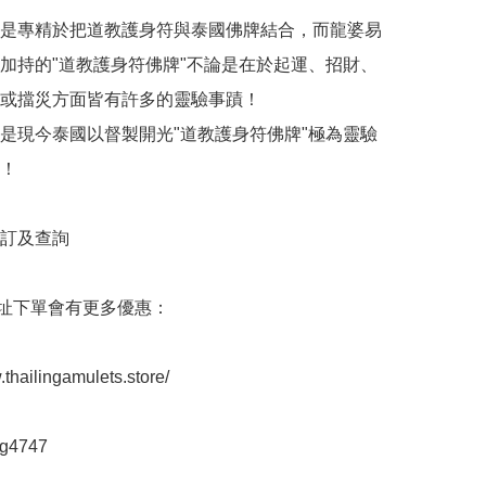
是專精於把道教護身符與泰國佛牌結合，而龍婆易
加持的"道教護身符佛牌"不論是在於起運、招財、
或擋災方面皆有許多的靈驗事蹟！

是現今泰國以督製開光"道教護身符佛牌"極為靈驗
！

訂及查詢 

👇🏻網址下單會有更多優惠：

.thailingamulets.store/

g4747
