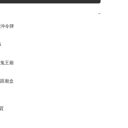
−
跟沖令牌



王廟 

跟廟盒

質
