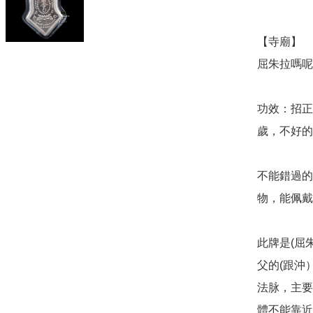
【寺廟】

屈朱拉嗎呢
功效：招正
歲，不好的
不能錯過的
物，能佩戴
此牌是(屈
父的(跟沖
法脉，主要
體不能靠近