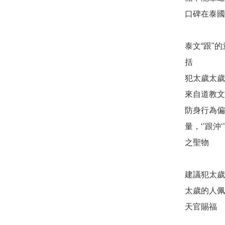
口碑在泰國
泰文“跟"
括

犯太歲太歲,
來自道教文化
防身行為偏
量，‘’跟
之聖物

建議犯太歲
太歲的人佩
天官賜福
