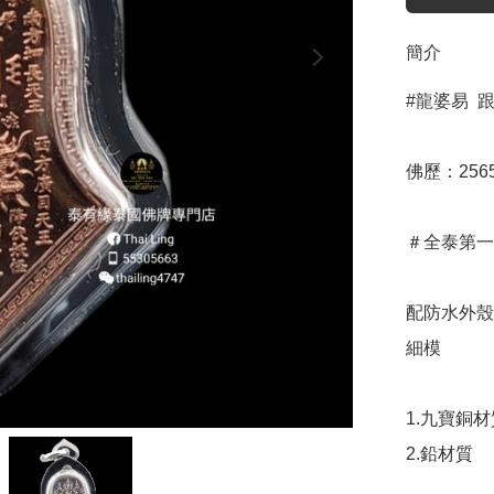
簡介
#龍婆易  
佛歷：2565
＃全泰第一鬼
配防水外殼
細模

1.九寶銅材
2.鉛材質
