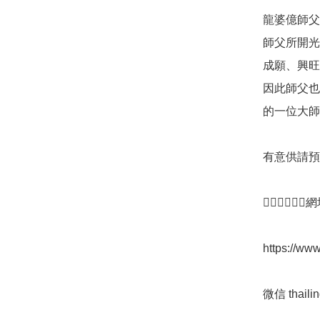
龍婆億師父
師父所開光
成願、興旺
因此師父也
的一位大師
有意供請預
👇🏻👇🏻
https://www
微信 thailin