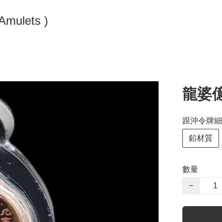
 Ling Amulets )
龍婆
跟沖令牌細
鉛材質
數量
−