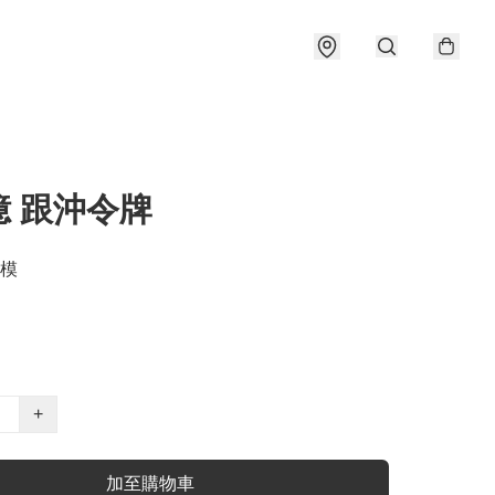
億 跟沖令牌
模
+
加至購物車