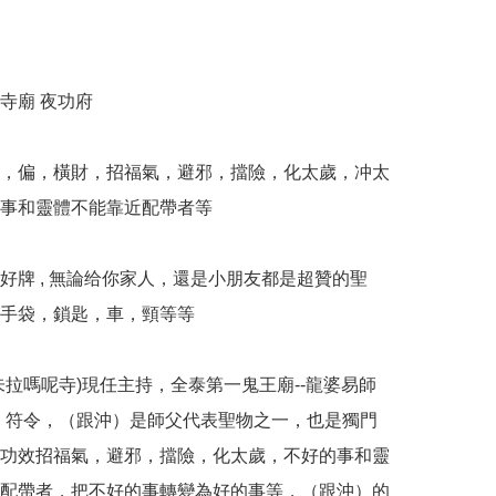
寺廟 夜功府

，偏，橫財，招福氣，避邪，擋險，化太歲，冲太
事和靈體不能靠近配帶者等

好牌 , 無論给你家人，還是小朋友都是超贊的聖
手袋，鎖匙，車，頸等等

朱拉嗎呢寺)現任主持，全泰第一鬼王廟--龍婆易師
）符令，（跟沖）是師父代表聖物之一，也是獨門
功效招福氣，避邪，擋險，化太歲，不好的事和靈
配帶者，把不好的事轉變為好的事等，（跟沖）的