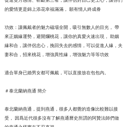
促進雙方感情、斬斷第三者，讓伴侶對自己更上心，讓你們
的愛情更是錦上添花幸福滿滿， 願有情人終成眷

功效：讓佩戴者的魅力磁場全開，吸引無數人的目光， 帶
來正姻緣運勢，避開爛桃花，讓你的真愛火速出現， 助姻
緣和合，讓伴侶忠心，挽回失去的感情，可以促進人緣，夫
妻和合，招來桃花，增強異性緣，增強魅力等等功效

適合單身已婚男女都可佩戴，可以直接放在包包內。

＃泰北蘭納燕通 簡介

泰北蘭納燕通，提到燕通，很多人都覺的造像比較難以接
受， 因爲近代很多沒有了解燕通曆史所謂的阿贊法師們做