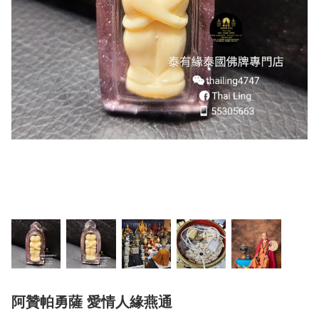
阿贊帕勇薩 愛情人緣燕通