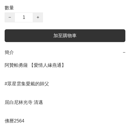
數量
−
+
加至購物車
簡介
−
阿贊帕勇薩 【愛情人緣燕通】

#眾星雲集愛戴的師父

屈白尼林光寺 清邁 

佛曆2564
