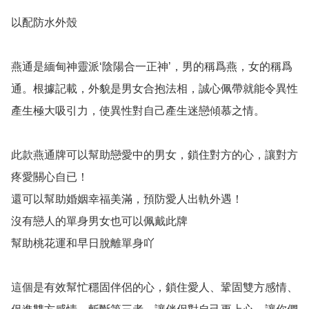
以配防水外殼

燕通是緬甸神靈派‘陰陽合一正神’，男的稱爲燕，女的稱爲
通。根據記載，外貌是男女合抱法相，誠心佩帶就能令異性
產生極大吸引力，使異性對自己產生迷戀傾慕之情。

此款燕通牌可以幫助戀愛中的男女，鎖住對方的心，讓對方
疼愛關心自已！

還可以幫助婚姻幸福美滿，預防愛人出軌外遇！

沒有戀人的單身男女也可以佩戴此牌

幫助桃花運和早日脫離單身吖

這個是有效幫忙穩固伴侶的心，鎖住愛人、鞏固雙方感情、