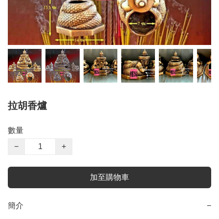
拉胡香爐
數量
−
+
加至購物車
簡介
−