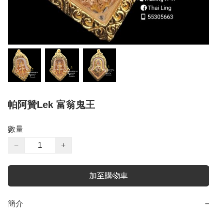
帕阿贊Lek 富翁鬼王
數量
−
+
加至購物車
簡介
−