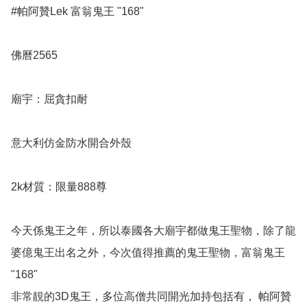
#帕阿贊Lek 富翁鬼王 "168"

佛曆2565

廟宇：屈貪扣耐 

意大利仿金防水開合外殼

2k材質：限量888尊

今天係鬼王之年，所以泰國各大廟宇都做鬼王聖物，除了龍
婆億鬼王出名之外，今次值得推薦的鬼王聖物，富翁鬼王 
"168"

非常靚的3D鬼王，多位高僧共同開光加持包括有， 帕阿贊