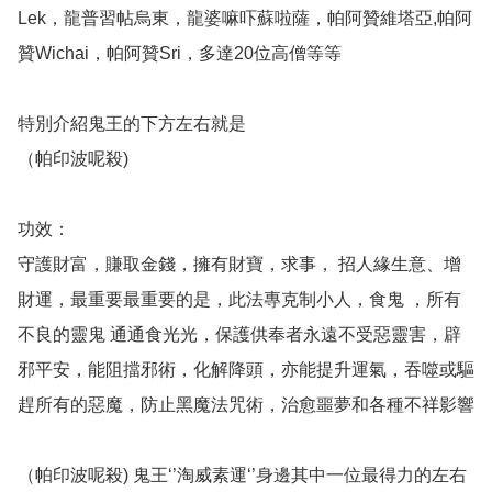
Lek，龍普習帖烏東，龍婆嘛吓蘇啦薩，帕阿贊維塔亞,帕阿
贊Wichai，帕阿贊Sri，多達20位高僧等等

特別介紹鬼王的下方左右就是

（帕印波呢殺) 

功效：

守護財富，賺取金錢，擁有財寶，求事， 招人緣生意、增
財運，最重要最重要的是，此法專克制小人，食鬼 ，所有
不良的靈鬼 通通食光光，保護供奉者永遠不受惡靈害，辟
邪平安，能阻擋邪術，化解降頭，亦能提升運氣，吞噬或驅
趕所有的惡魔，防止黑魔法咒術，治愈噩夢和各種不祥影響

（帕印波呢殺) 鬼王‘’淘威素運‘’身邊其中一位最得力的左右