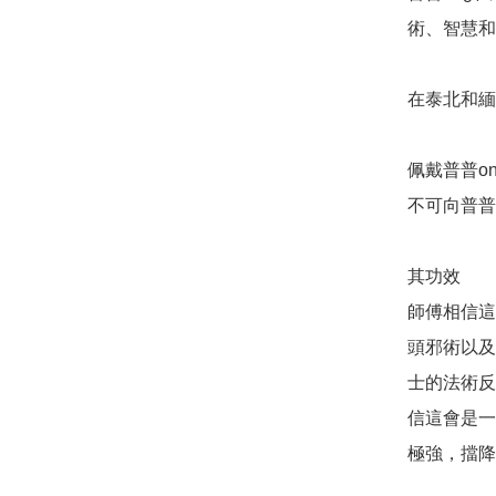
術、智慧和
在泰北和緬
佩戴普普o
不可向普普
其功效

師傅相信這
頭邪術以及
士的法術反
信這會是一
極強，擋降