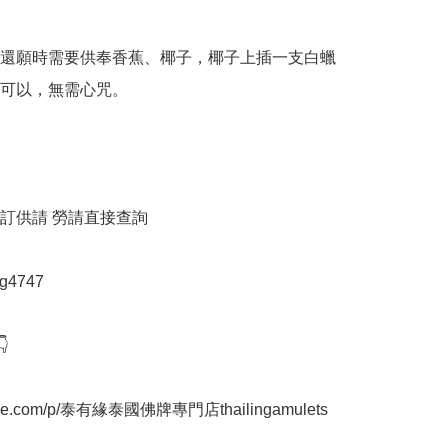
還願時需要供奉香蕉、椰子，椰子上插一支白蠟
可以，無需心咒。

訂供請 勞請直接查詢

g4747



mewe.com/p/泰有緣泰國佛牌專門店thailingamulets
