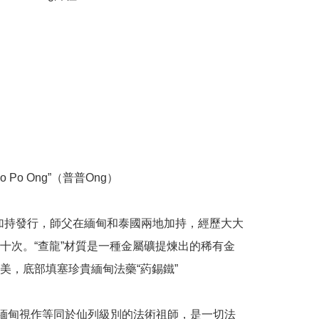
 Po Ong”（普普Ong）

哇加持發行，師父在緬甸和泰國兩地加持，經歷大大
十次。“查龍”材質是一種金屬礦提煉出的稀有金
美，底部填塞珍貴緬甸法藥“葯錫鐵”

在緬甸視作等同於仙列級別的法術祖師，是一切法