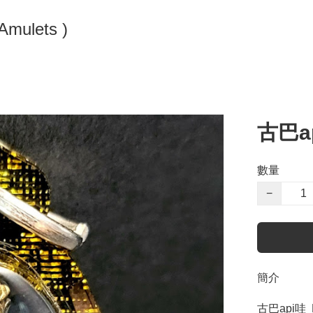
 Ling Amulets )
古巴a
數量
−
簡介
古巴api哇  