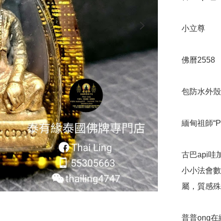
小立尊

佛曆2558

包防水外殼

緬甸祖師“Po
古巴api
小小法會數
屬，質感殊
普普ong