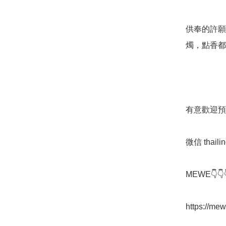
供奉的許願
燭，點香都
有意歡迎預
微信 thailin
MEWE👇👇
https://